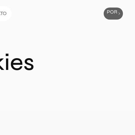
POR
ATO
kies